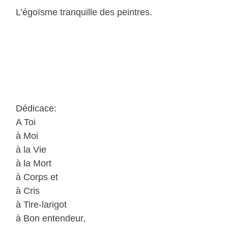
L’égoïsme tranquille des peintres.
a
a
a
a
Dédicace:
A Toi
à Moi
à la Vie
à la Mort
à Corps et
à Cris
à Tire-larigot
à Bon entendeur,