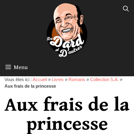
Menu
Vous êtes ici :
Accueil
»
Livres
»
Romans
»
Collection S.A.
»
Aux frais de la princesse
Aux frais de la
princesse