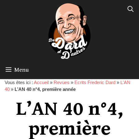
Menu
Vous êtes ici :
Accueil
»
Revues
»
Ecrits Frederic Dard
»
L'AN
40
»
L’AN 40 n°4, première année
L’AN 40 n°4,
première