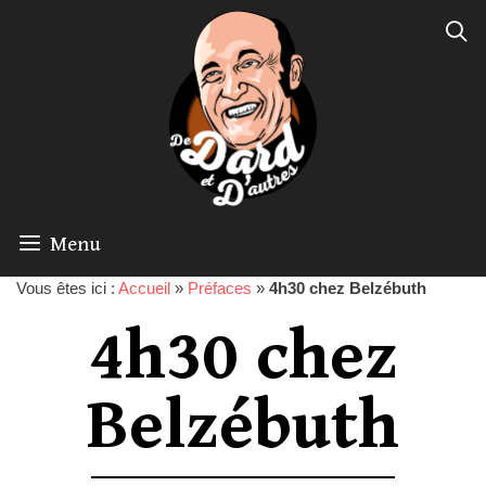
Menu
Vous êtes ici :
Accueil
»
Préfaces
»
4h30 chez Belzébuth
4h30 chez
Belzébuth