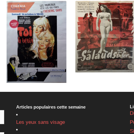
L
Articles populaires cette semaine
D
Les yeux sans visage
P
S