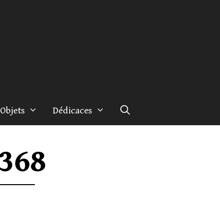
Objets
Dédicaces
°368