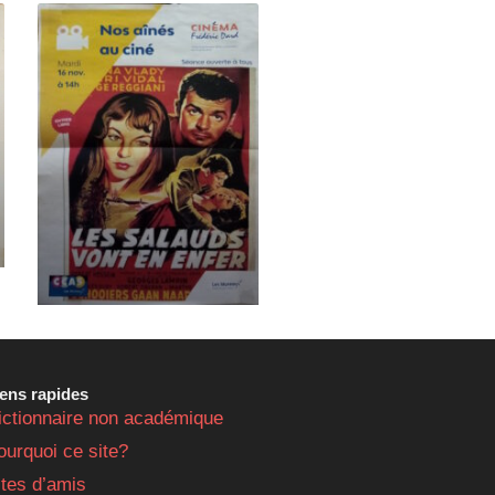
iens rapides
ictionnaire non académique
ourquoi ce site?
ites d’amis