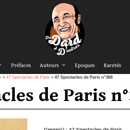
Préfaces
Auteurs
Epoques
Raretés
e
»
47 Spectacles de Paris
»
47 Spectacles de Paris n°368
cles de Paris n
Genre(s) :
47 Spectacles de Paris