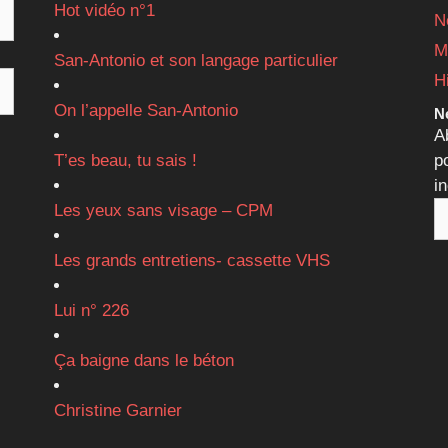
Hot vidéo n°1
N
M
San-Antonio et son langage particulier
H
On l’appelle San-Antonio
Ne
A
T’es beau, tu sais !
p
i
Les yeux sans visage – CPM
Les grands entretiens- cassette VHS
Lui n° 226
Ça baigne dans le béton
Christine Garnier