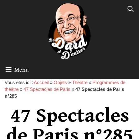
Menu
Vous êtes ici :
Accueil
»
Objets
»
Théâtre
»
Programmes de
théâtre
»
47 Spectacles de Paris
»
47 Spectacles de Paris
n°285
47 Spectacles
de Paris n°285