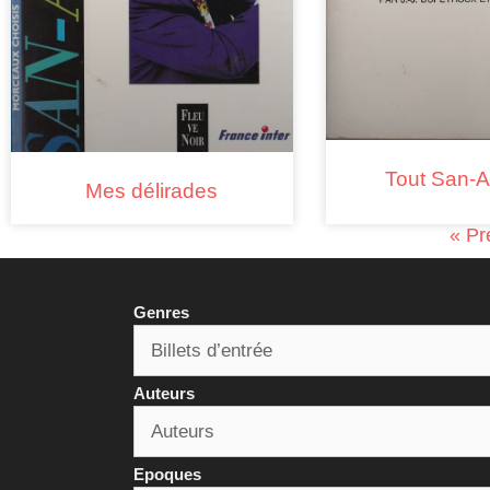
Tout San-A
Mes délirades
« Pr
Genres
Auteurs
Epoques