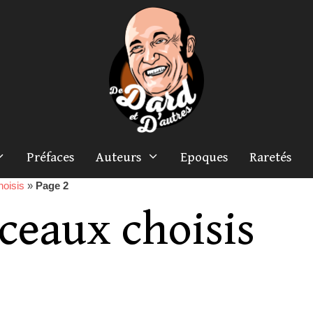
Préfaces
Auteurs
Epoques
Raretés
oisis
»
Page 2
ceaux choisis