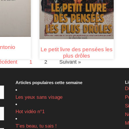
ntonio
Le petit livre des pensées les
plus drôles
écédent
1
2
Suivant »
L
Articles populaires cette semaine
D
Les yeux sans visage
P
S
Hot vidéo n°1
N
M
T’es beau, tu sais !