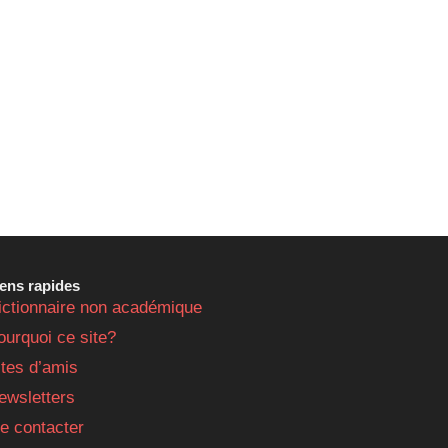
iens rapides
ictionnaire non académique
ourquoi ce site?
ites d’amis
ewsletters
e contacter