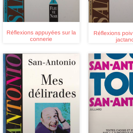
Réflexions appuyées sur la
Réflexions poiv
connerie
jactan