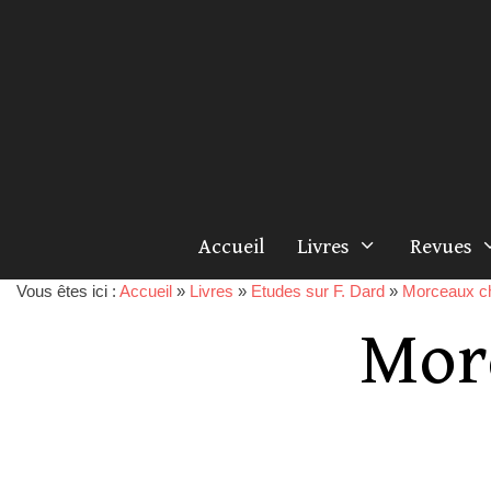
Accueil
Livres
Revues
Vous êtes ici :
Accueil
»
Livres
»
Etudes sur F. Dard
»
Morceaux ch
Mor