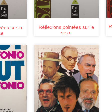
R
Réflexions pointées sur le
rées sur la
sexe
ce