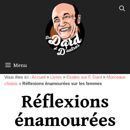
Menu
Vous êtes ici :
Accueil
»
Livres
»
Etudes sur F. Dard
»
Morceaux
choisis
»
Réflexions énamourées sur les femmes
Réflexions
énamourées