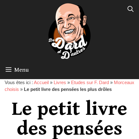
Menu
Vous êtes ici :
Accueil
»
Livres
»
Etudes sur F. Dard
»
Morceaux
choisis
»
Le petit livre des pensées les plus drôles
Le petit livre
des pensées