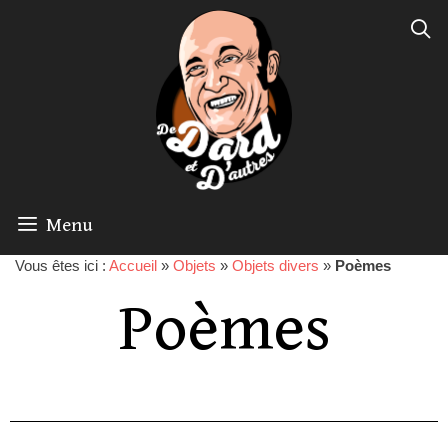
Menu
Vous êtes ici :
Accueil
»
Objets
»
Objets divers
»
Poèmes
Poèmes