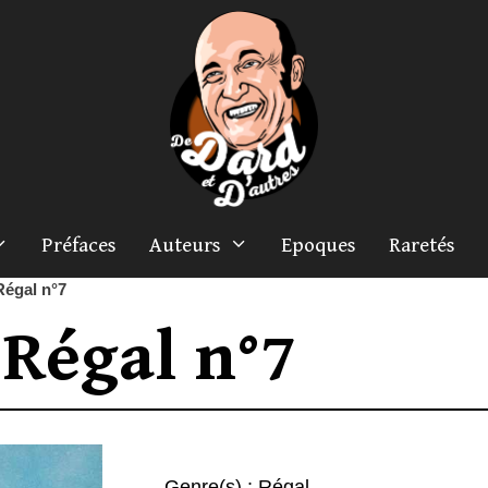
Préfaces
Auteurs
Epoques
Raretés
Régal n°7
Régal n°7
Genre(s) :
Régal