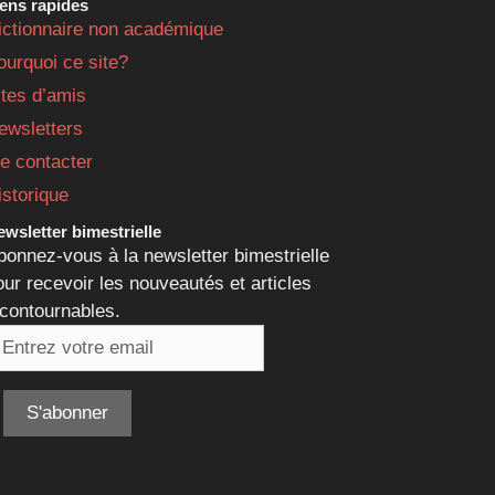
iens rapides
ictionnaire non académique
ourquoi ce site?
ites d’amis
ewsletters
e contacter
istorique
wsletter bimestrielle
bonnez-vous à la newsletter bimestrielle
our recevoir les nouveautés et articles
ncontournables.