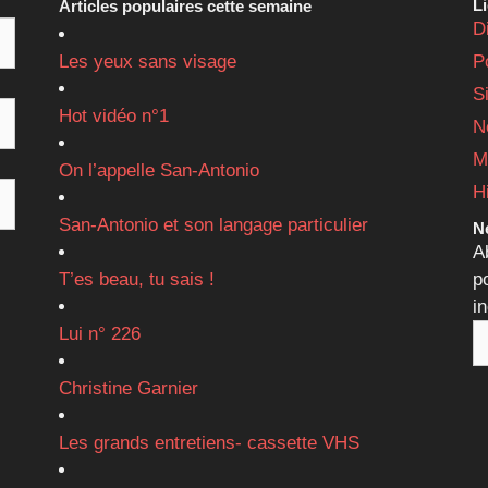
L
Articles populaires cette semaine
D
Les yeux sans visage
P
S
Hot vidéo n°1
N
M
On l’appelle San-Antonio
H
San-Antonio et son langage particulier
Ne
A
T’es beau, tu sais !
p
i
Lui n° 226
Christine Garnier
Les grands entretiens- cassette VHS