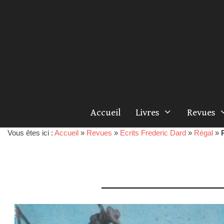
Accueil
Livres
Revues
Vous êtes ici :
Accueil
»
Revues
»
Ecrits Frederic Dard
»
Régal
»