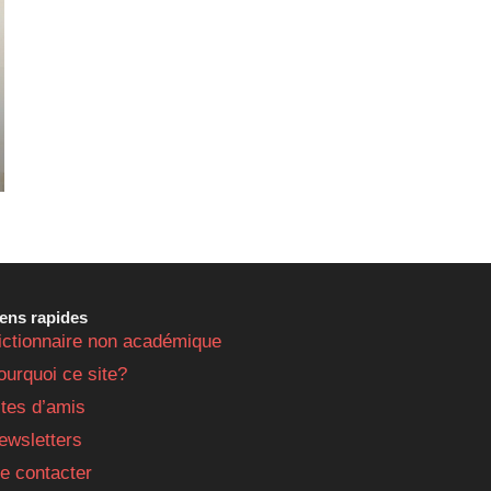
iens rapides
ictionnaire non académique
ourquoi ce site?
ites d’amis
ewsletters
e contacter