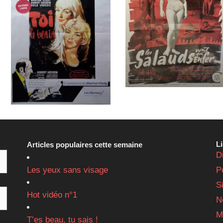
L
Articles populaires cette semaine
D
Les yeux sans visage
P
S
Hot vidéo n°1
N
M
T’es beau, tu sais !