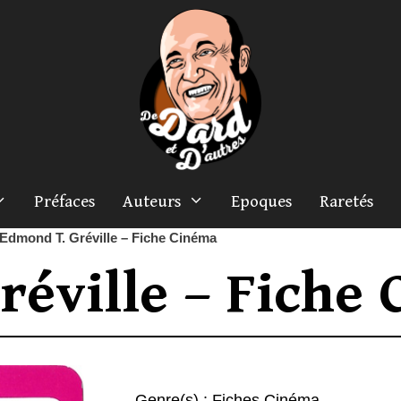
Préfaces
Auteurs
Epoques
Raretés
Edmond T. Gréville – Fiche Cinéma
réville – Fiche
Genre(s) :
Fiches Cinéma