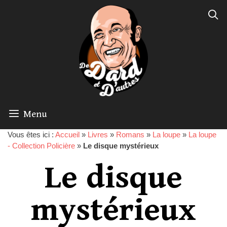
Menu
Vous êtes ici :
Accueil
»
Livres
»
Romans
»
La loupe
»
La loupe
- Collection Policière
»
Le disque mystérieux
Le disque
mystérieux