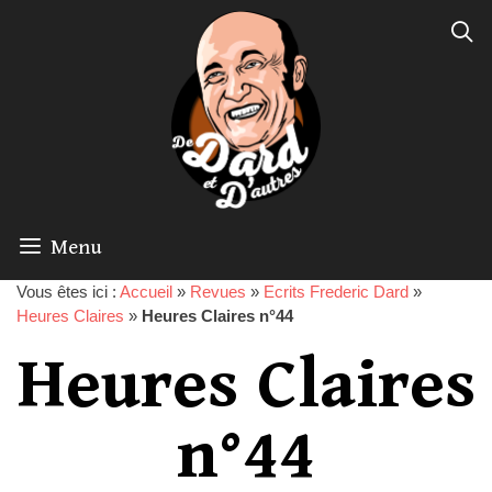
Menu
Vous êtes ici :
Accueil
»
Revues
»
Ecrits Frederic Dard
»
Heures Claires
»
Heures Claires n°44
Heures Claires
n°44