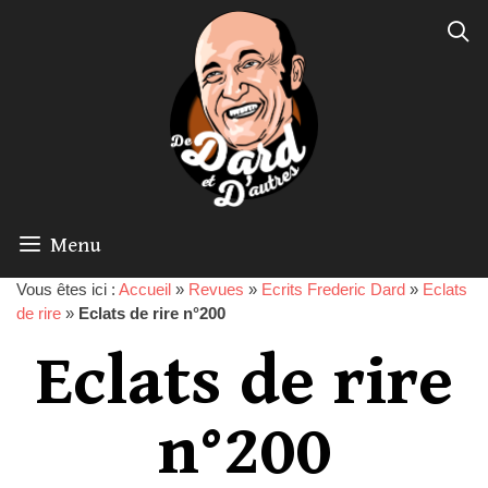
Menu
Vous êtes ici :
Accueil
»
Revues
»
Ecrits Frederic Dard
»
Eclats
de rire
»
Eclats de rire n°200
Eclats de rire
n°200