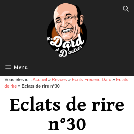
Menu
Vous êtes ici :
Accueil
»
Revues
»
Ecrits Frederic Dard
»
Eclats
de rire
»
Eclats de rire n°30
Eclats de rire
n°30