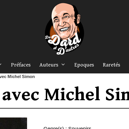
Préfaces
Auteurs
Epoques
Raretés
avec Michel Simon
s avec Michel S
Genre(s) :
Souvenirs