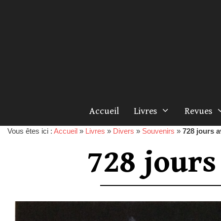
Accueil
Livres
Revues
Vous êtes ici :
Accueil
»
Livres
»
Divers
»
Souvenirs
»
728 jours 
728 jour