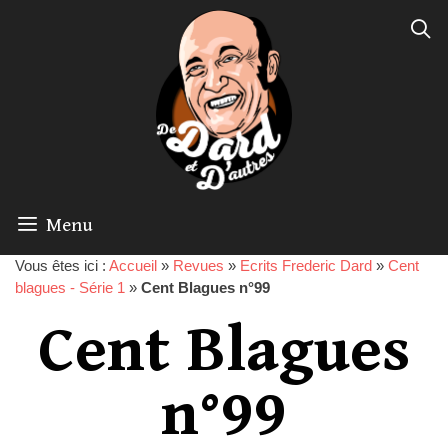
Menu
Vous êtes ici :
Accueil
»
Revues
»
Ecrits Frederic Dard
»
Cent
blagues - Série 1
»
Cent Blagues n°99
Cent Blagues
n°99