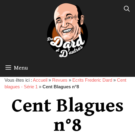
Menu
Vous êtes ici :
Accueil
»
Revues
»
Ecrits Frederic Dard
»
Cent
blagues - Série 1
»
Cent Blagues n°8
Cent Blagues
n°8