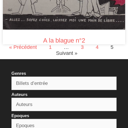
A la blague n°2
« Précédent
1
…
3
4
5
Suivant »
Genres
Auteurs
Epoques