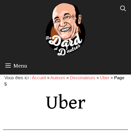
Menu
Vous êtes ici :
Accueil
»
Auteurs
»
Dessinateurs
»
Uber
»
Page
5
Uber