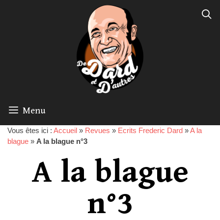
Menu
Vous êtes ici :
Accueil
»
Revues
»
Ecrits Frederic Dard
»
A la
blague
»
A la blague n°3
A la blague
n°3