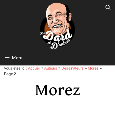
Menu
Vous êtes ici :
Accueil
»
Auteurs
»
Dessinateurs
»
Morez
»
Page 2
Morez