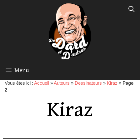
Menu
Vous êtes ici :
Accueil
»
Auteurs
»
Dessinateurs
»
Kiraz
»
Page
2
Kiraz