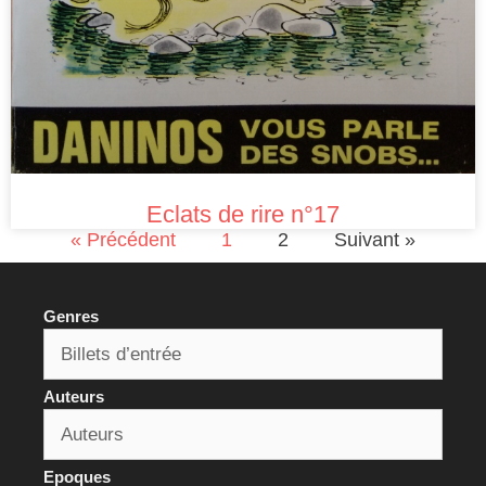
Eclats de rire n°17
« Précédent
1
2
Suivant »
Genres
Auteurs
Epoques