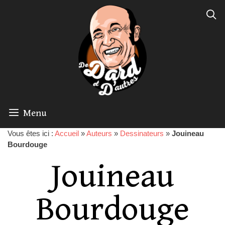
Menu
Vous êtes ici :
Accueil
»
Auteurs
»
Dessinateurs
»
Jouineau
Bourdouge
Jouineau
Bourdouge