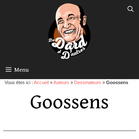
Menu
Vous êtes ici :
Accueil
»
Auteurs
»
Dessinateurs
»
Goossens
Goossens