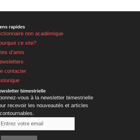
iens rapides
ictionnaire non académique
ourquoi ce site?
ites d’amis
ewsletters
e contacter
istorique
wsletter bimestrielle
bonnez-vous à la newsletter bimestrielle
our recevoir les nouveautés et articles
ncontournables.