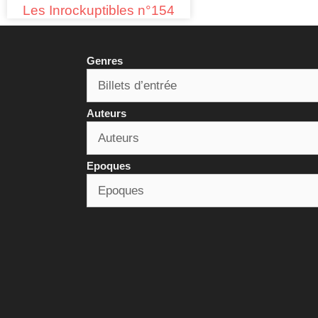
Les Inrockuptibles n°154
Genres
Auteurs
Epoques