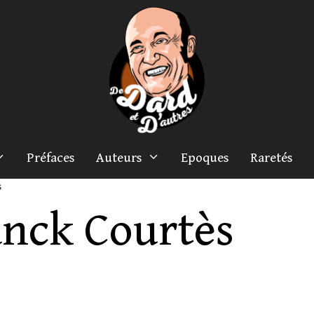
Préfaces
Auteurs
Epoques
Raretés
s
anck Courtès