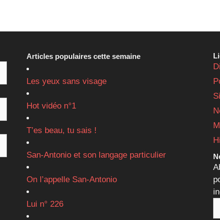
L
Articles populaires cette semaine
D
Les yeux sans visage
P
S
Hot vidéo n°1
N
M
T’es beau, tu sais !
H
San-Antonio et son langage particulier
Ne
A
On l’appelle San-Antonio
p
i
Lui n° 226