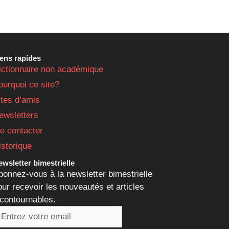
iens rapides
ictionnaire non académique
ourquoi ce site?
ites d’amis
ewsletters
e contacter
istorique
wsletter bimestrielle
bonnez-vous à la newsletter bimestrielle
our recevoir les nouveautés et articles
ncontournables.