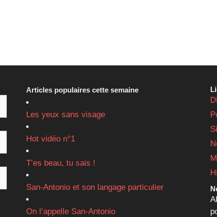
L
Articles populaires cette semaine
D
Les yeux sans visage
P
S
Hot vidéo n°1
N
M
T’es beau, tu sais !
H
San-Antonio et son langage particulier
Ne
A
On l’appelle San-Antonio
p