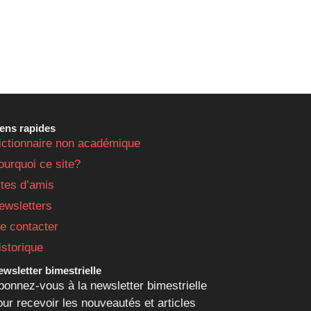
iens rapides
ictionnaire non académique
ourquoi ce site?
ites d’amis
ewsletters
e contacter
istorique
wsletter bimestrielle
bonnez-vous à la newsletter bimestrielle
our recevoir les nouveautés et articles