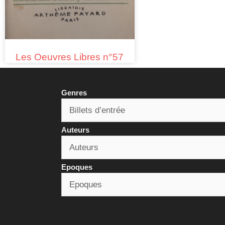
Les Oeuvres Libres n°57
Genres
Auteurs
Epoques