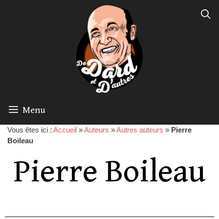
Menu
Vous êtes ici :
Accueil
»
Auteurs
»
Autres auteurs
»
Pierre
Boileau
Pierre Boileau