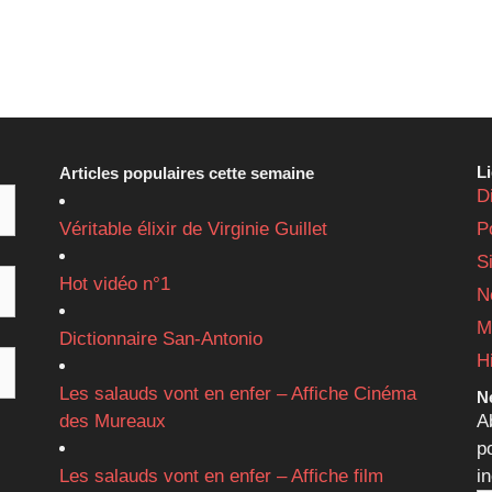
L
Articles populaires cette semaine
D
Véritable élixir de Virginie Guillet
P
S
Hot vidéo n°1
N
M
Dictionnaire San-Antonio
H
Les salauds vont en enfer – Affiche Cinéma
Ne
des Mureaux
A
p
Les salauds vont en enfer – Affiche film
i