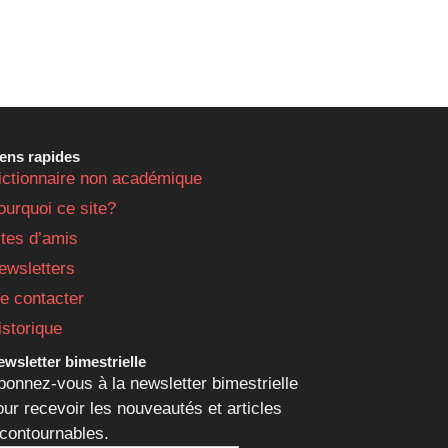
iens rapides
ictionnaire non académique
ourquoi ce site?
ites d’amis
ewsletters
e contacter
istorique
wsletter bimestrielle
bonnez-vous à la newsletter bimestrielle
our recevoir les nouveautés et articles
ncontournables.