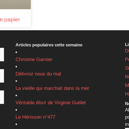
e papier
L
Articles populaires cette semaine
D
Christine Garnier
P
S
Délivrez nous du mal
N
M
La vieille qui marchait dans la mer
H
Véritable élixir de Virginie Guillet
Ne
A
Le Hérisson n°477
p
i