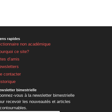
iens rapides
ictionnaire non académique
ourquoi ce site?
ites d’amis
ewsletters
e contacter
istorique
wsletter bimestrielle
bonnez-vous à la newsletter bimestrielle
our recevoir les nouveautés et articles
ncontournables.