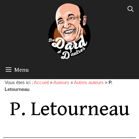
Menu
Vous êtes ici :
Accueil
»
Auteurs
»
Autres auteurs
»
P.
Letourneau
P. Letourneau