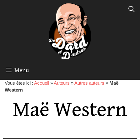
Menu
Vous êtes ici :
Accueil
»
Auteurs
»
Autres auteurs
»
Maë
Western
Maë Western