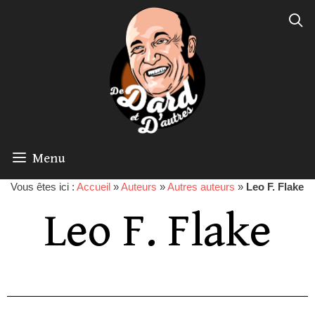
Menu
Vous êtes ici :
Accueil
»
Auteurs
»
Autres auteurs
»
Leo F. Flake
Leo F. Flake