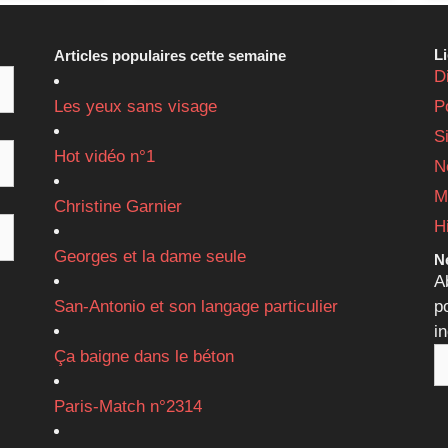
L
Articles populaires cette semaine
D
Les yeux sans visage
P
S
Hot vidéo n°1
N
M
Christine Garnier
H
Georges et la dame seule
Ne
A
San-Antonio et son langage particulier
p
i
Ça baigne dans le béton
Paris-Match n°2314