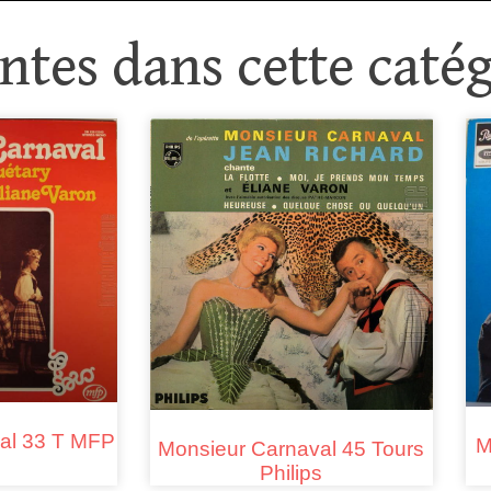
tes dans cette catég
al 33 T MFP
M
Monsieur Carnaval 45 Tours
Philips