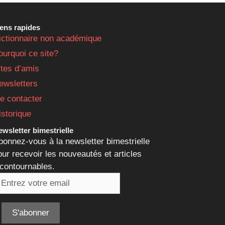
iens rapides
ictionnaire non académique
ourquoi ce site?
ites d’amis
ewsletters
e contacter
istorique
wsletter bimestrielle
bonnez-vous à la newsletter bimestrielle
our recevoir les nouveautés et articles
ncontournables.