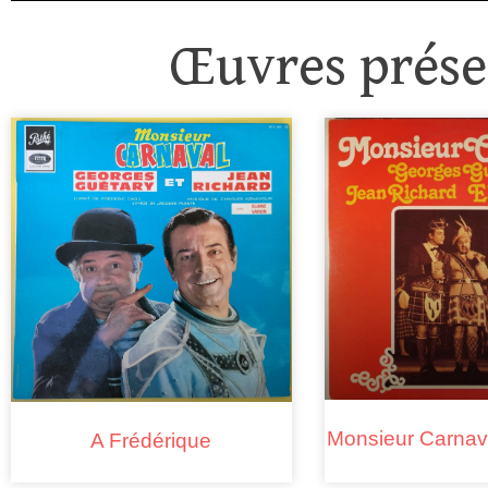
Œuvres présen
Monsieur Carnav
A Frédérique