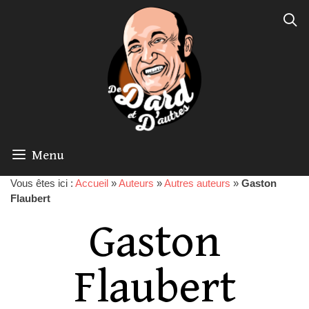
Menu
Vous êtes ici :
Accueil
»
Auteurs
»
Autres auteurs
»
Gaston
Flaubert
Gaston
Flaubert