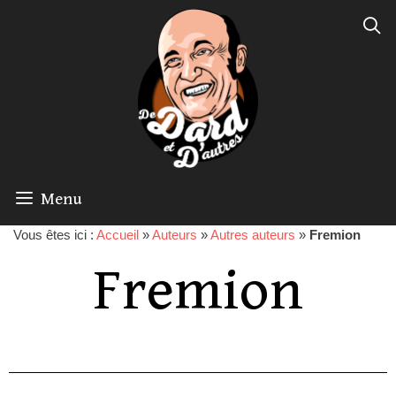
Menu
Vous êtes ici :
Accueil
»
Auteurs
»
Autres auteurs
»
Fremion
Fremion