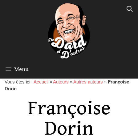
Menu
Vous êtes ici :
Accueil
»
Auteurs
»
Autres auteurs
»
Françoise
Dorin
Françoise
Dorin