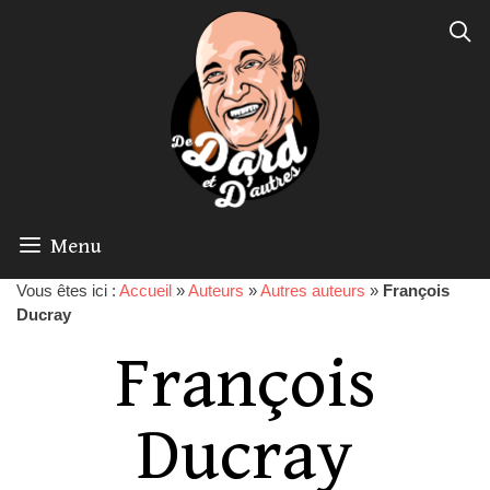
Menu
Vous êtes ici :
Accueil
»
Auteurs
»
Autres auteurs
»
François
Ducray
François
Ducray