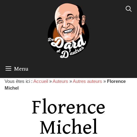
Menu
Vous êtes ici :
Accueil
»
Auteurs
»
Autres auteurs
»
Florence
Michel
Florence
Michel