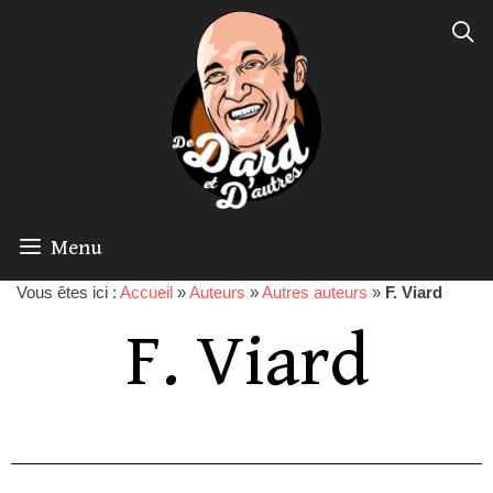
Menu
Vous êtes ici :
Accueil
»
Auteurs
»
Autres auteurs
»
F. Viard
F. Viard