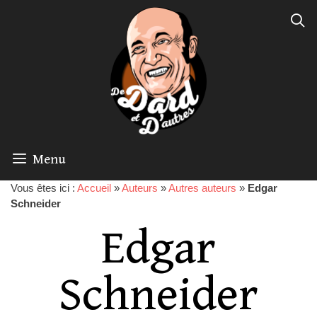
Menu
Vous êtes ici :
Accueil
»
Auteurs
»
Autres auteurs
»
Edgar
Schneider
Edgar
Schneider