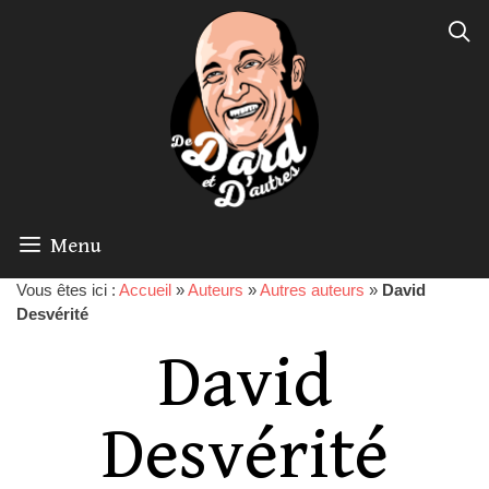
Menu
Vous êtes ici :
Accueil
»
Auteurs
»
Autres auteurs
»
David
Desvérité
David
Desvérité