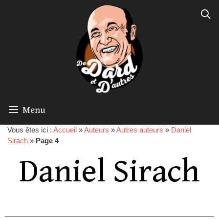
Menu
Vous êtes ici :
Accueil
»
Auteurs
»
Autres auteurs
»
Daniel
Sirach
»
Page 4
Daniel Sirach