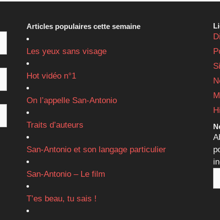
L
Articles populaires cette semaine
D
Les yeux sans visage
P
S
Hot vidéo n°1
N
M
On l’appelle San-Antonio
H
Traits d’auteurs
Ne
A
San-Antonio et son langage particulier
p
i
San-Antonio – Le film
T’es beau, tu sais !