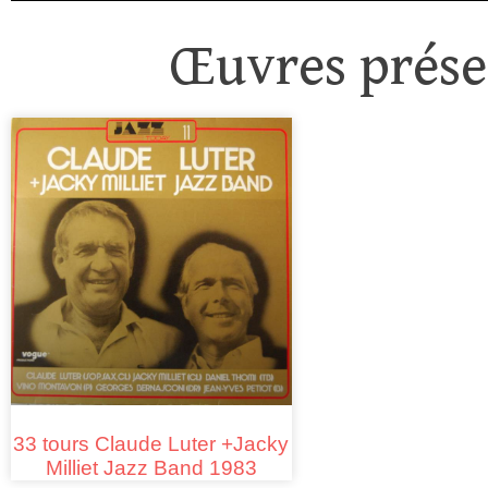
Œuvres présen
33 tours Claude Luter +Jacky
Milliet Jazz Band 1983