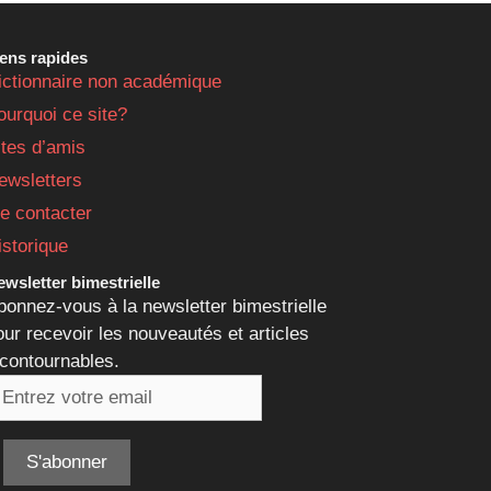
iens rapides
ictionnaire non académique
ourquoi ce site?
ites d’amis
ewsletters
e contacter
istorique
wsletter bimestrielle
bonnez-vous à la newsletter bimestrielle
our recevoir les nouveautés et articles
ncontournables.