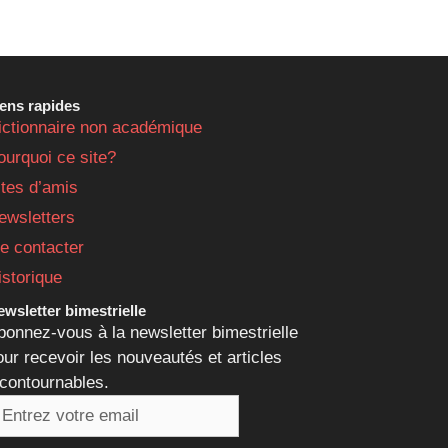
iens rapides
ictionnaire non académique
ourquoi ce site?
ites d’amis
ewsletters
e contacter
istorique
wsletter bimestrielle
bonnez-vous à la newsletter bimestrielle
our recevoir les nouveautés et articles
ncontournables.