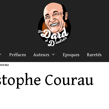
Préfaces
Auteurs
Epoques
Raretés
ourau
stophe Courau