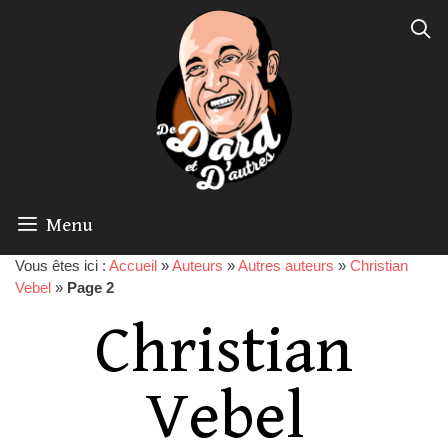
Menu
Vous êtes ici :
Accueil
»
Auteurs
»
Autres auteurs
»
Christian
Vebel
»
Page 2
Christian
Vebel