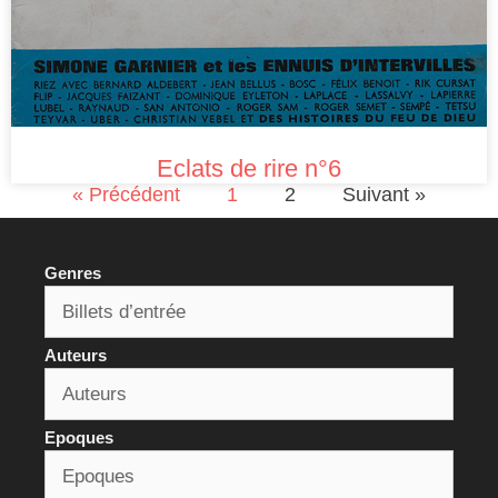
Eclats de rire n°6
« Précédent
1
2
Suivant »
Genres
Auteurs
Epoques