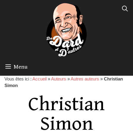
Menu
Vous êtes ici :
Accueil
»
Auteurs
»
Autres auteurs
»
Christian
Simon
Christian
Simon