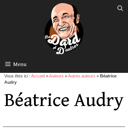
Menu
Vous êtes ici :
Accueil
»
Auteurs
»
Autres auteurs
»
Béatrice
Audry
Béatrice Audry