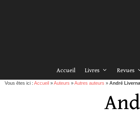
Accueil
Livres
Revues
Vous êtes ici :
Accueil
»
Auteurs
»
Autres auteurs
»
André Livern
And