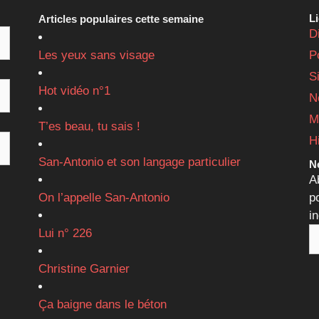
L
Articles populaires cette semaine
D
Les yeux sans visage
P
S
Hot vidéo n°1
N
M
T’es beau, tu sais !
H
San-Antonio et son langage particulier
Ne
A
On l’appelle San-Antonio
p
i
Lui n° 226
Christine Garnier
Ça baigne dans le béton