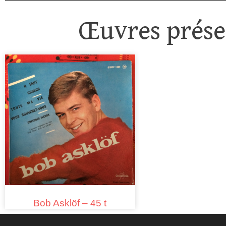
Œuvres présen
Bob Asklöf – 45 t