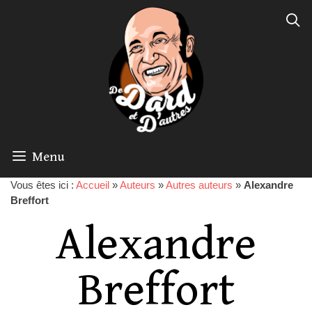
Menu
Vous êtes ici :
Accueil
»
Auteurs
»
Autres auteurs
»
Alexandre
Breffort
Alexandre
Breffort